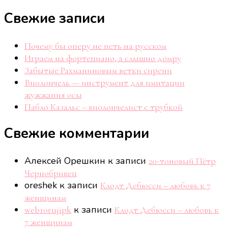
Свежие записи
Почему бы оперу не петь на русском
Играем на фортепиано, а слышно домру
Забытые Рахманиновым ветки сирени
Виолончель — инструмент для имитации
жужжания осы
Пабло Казальс – виолончелист с трубкой
Свежие комментарии
Алексей Орешкин
к записи
20-тоновый Пётр
Чернобривец
oreshek
к записи
Клодт Дебюсси – любовь к 7
женщинам
к записи
web10rujipk
Клодт Дебюсси – любовь к
7 женщинам