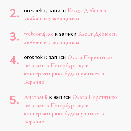
oreshek
к записи
Клодт Дебюсси –
любовь к 7 женщинам
web10rujipk
к записи
Клодт Дебюсси –
любовь к 7 женщинам
oreshek
к записи
Ольга Перетятько –
не взяли в Петербургскую
консерваторию, будем учиться в
Берлине
Анатолий
к записи
Ольга Перетятько –
не взяли в Петербургскую
консерваторию, будем учиться в
Берлине