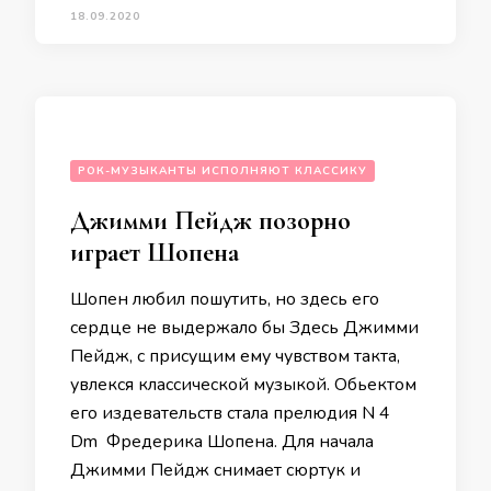
18.09.2020
РОК-МУЗЫКАНТЫ ИСПОЛНЯЮТ КЛАССИКУ
Джимми Пейдж позорно
играет Шопена
Шопен любил пошутить, но здесь его
сердце не выдержало бы Здесь Джимми
Пейдж, с присущим ему чувством такта,
увлекся классической музыкой. Обьектом
его издевательств стала прелюдия N 4
Dm Фредерика Шопена. Для начала
Джимми Пейдж снимает сюртук и