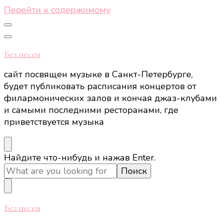
Перейти к содержимому
Без песен
сайт посвящен музыке в Санкт-Петербурге,
будет публиковать расписания концертов от
филармонических залов и кончая джаз-клубами
и самыми последними ресторанами, где
приветствуется музыка
Ищите
Найдите что-нибудь и нажав Enter.
что-
то?
Без песен