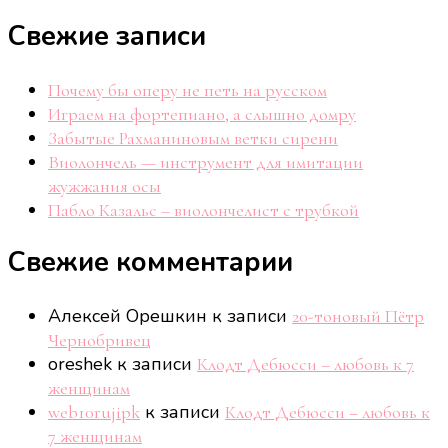
то?
Свежие записи
Почему бы оперу не петь на русском
Играем на фортепиано, а слышно домру
Забытые Рахманиновым ветки сирени
Виолончель — инструмент для имитации
жужжания осы
Пабло Казальс – виолончелист с трубкой
Свежие комментарии
Алексей Орешкин
к записи
20-тоновый Пётр
Чернобривец
oreshek
к записи
Клодт Дебюсси – любовь к 7
женщинам
к записи
web10rujipk
Клодт Дебюсси – любовь к
7 женщинам