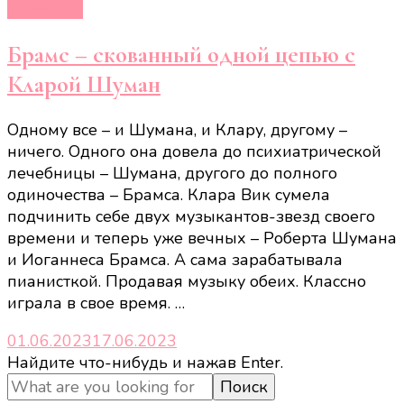
О личном
Брамс – скованный одной цепью с
Кларой Шуман
Одному все – и Шумана, и Клару, другому –
ничего. Одного она довела до психиатрической
лечебницы – Шумана, другого до полного
одиночества – Брамса. Клара Вик сумела
подчинить себе двух музыкантов-звезд своего
времени и теперь уже вечных – Роберта Шумана
и Иоганнеса Брамса. А сама зарабатывала
пианисткой. Продавая музыку обеих. Классно
играла в свое время. …
01.06.2023
17.06.2023
Ищите
Найдите что-нибудь и нажав Enter.
что-