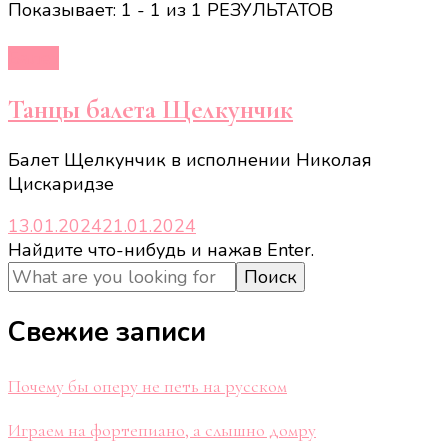
Показывает: 1 - 1 из 1 РЕЗУЛЬТАТОВ
Балет
Танцы балета Щелкунчик
Балет Щелкунчик в исполнении Николая
Цискаридзе
13.01.2024
21.01.2024
Ищите
Найдите что-нибудь и нажав Enter.
что-
то?
Свежие записи
Почему бы оперу не петь на русском
Играем на фортепиано, а слышно домру