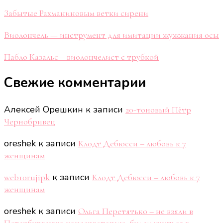
Забытые Рахманиновым ветки сирени
Виолончель — инструмент для имитации жужжания осы
Пабло Казальс – виолончелист с трубкой
Свежие комментарии
Алексей Орешкин
к записи
20-тоновый Пётр
Чернобривец
oreshek
к записи
Клодт Дебюсси – любовь к 7
женщинам
к записи
web10rujipk
Клодт Дебюсси – любовь к 7
женщинам
oreshek
к записи
Ольга Перетятько – не взяли в
Петербургскую консерваторию, будем учиться в