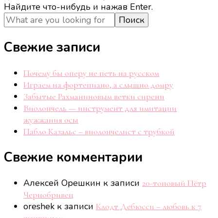
Ищите
Найдите что-нибудь и нажав Enter.
что-
то?
Свежие записи
Почему бы оперу не петь на русском
Играем на фортепиано, а слышно домру
Забытые Рахманиновым ветки сирени
Виолончель — инструмент для имитации
жужжания осы
Пабло Казальс – виолончелист с трубкой
Свежие комментарии
Алексей Орешкин
к записи
20-тоновый Пётр
Чернобривец
oreshek
к записи
Клодт Дебюсси – любовь к 7