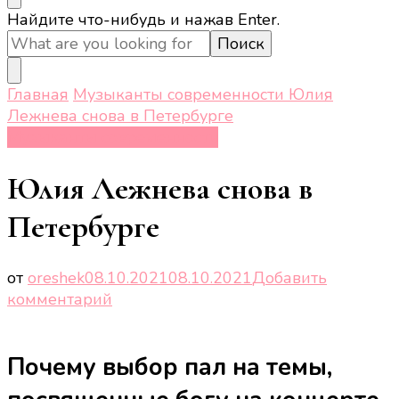
Ищите
Найдите что-нибудь и нажав Enter.
что-
то?
Главная
Музыканты современности
Юлия
Лежнева снова в Петербурге
Музыканты современности
Юлия Лежнева снова в
Петербурге
от
oreshek
08.10.2021
08.10.2021
Добавить
к
комментарий
записи
Юлия
Почему выбор пал на темы,
Лежнева
снова