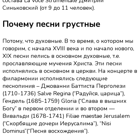
состава La Voce Strumentale Дмитрий
Синьковский (от 9 до 11 человек).
Почему песни грустные
Потому, что духовные. В то время, о котором мы
говорим, с начала XVIII века и по начало нового,
XIX песни пелись в основном духовные, т.е.
прославляющие мучения Христа. Эти песни
исполнялись в основном в церкви. На концерте в
филармонии исполнялись следующие
песнопиния – Джованни Баттиста Перголези
(1710-1736) Salve Regina (‘’Радуйся, царица”),
Гендель (1685-1759) Gloria (“Cлава в вышних
Богу” в первом отделении и во втором —
Вивальди (1678-1741) Filiae maestae Jerusalem
(“Cкорбящие дочери Иерусалима”), “Nisi
Dominus”(“Песня восхождения”).