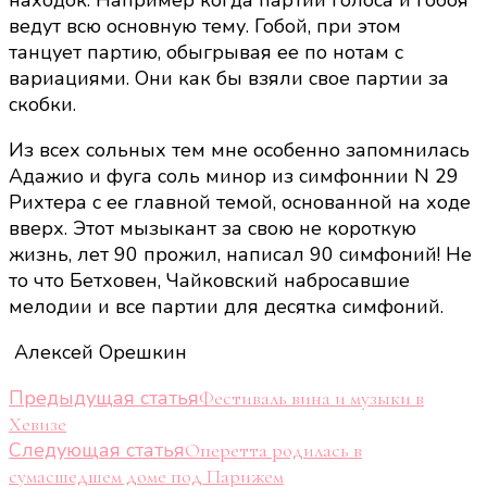
находок. Например когда партии голоса и гобоя
ведут всю основную тему. Гобой, при этом
танцует партию, обыгрывая ее по нотам с
вариациями. Они как бы взяли свое партии за
скобки.
Из всех сольных тем мне особенно запомнилась
Адажио и фуга соль минор из симфоннии N 29
Рихтера с ее главной темой, основанной на ходе
вверх. Этот мызыкант за свою не короткую
жизнь, лет 90 прожил, написал 90 симфоний! Не
то что Бетховен, Чайковский набросавшие
мелодии и все партии для десятка симфоний.
Алексей Орешкин
Навигация
Предыдущая статья
Фестиваль вина и музыки в
Хевизе
по
Следующая статья
Оперетта родилась в
записям
сумасшедшем доме под Парижем